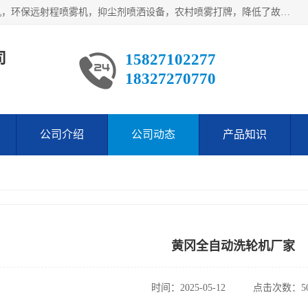
武汉荣晟环保科技有限公司产品涵盖了全自动工程车辆洗轮机，环保远射程喷雾机，抑尘剂喷洒设备，农村喷雾打牌，降低了故障率。多次获得环保科技进步奖，赢得了广大客户的一直好评.
司
15827102277
18327270770
公司介绍
公司动态
产品知识
黄冈全自动洗轮机厂家
时间：2025-05-12
点击次数：50