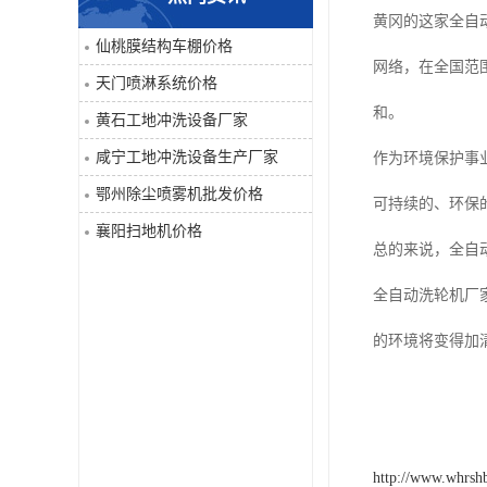
黄冈的这家全自
喷淋系统
仙桃膜结构车棚价格
网络，在全国范
天门喷淋系统价格
洒水车
和。
黄石工地冲洗设备厂家
洗地机
咸宁工地冲洗设备生产厂家
作为环境保护事
鄂州除尘喷雾机批发价格
可持续的、环保
吸尘器
襄阳扫地机价格
总的来说，全自
地毯清洗机
全自动洗轮机厂
蒸汽清洗机
的环境将变得加
空气净化器
扫地机
http://www.whrsh