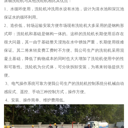
滚轴洗轮机与其他洗轮机相比其优点：
1、水循环使用，洗轮机冲洗用水设有水池，设计为清水池和深沉池
保证水的循环利用。
2、造价低，转场运输安装方便市场现有洗轮机大多采用的是钢构形
式即：洗轮机和基础是钢构一体的。这样的洗轮机长期使用后存在
很大问题，其一由于基础整天浸泡在水中锈蚀严重，长期使用很难
保证。其二将来转卖费工费时不方便。我公司生产的洗轮机采用混
凝土基础，降低了购物成本的同时也大大增加了洗轮机使用中的性
和可靠性。洗轮机为分式体，可分块拆卸安装，为将来转场提供方
便。
3、电气操作系统可靠方便我公司生产的洗轮机控制系统分机械自动
感应式、遥控、手动三种控制方式，操作方便。
4、安装、操作简单、维护费用低。