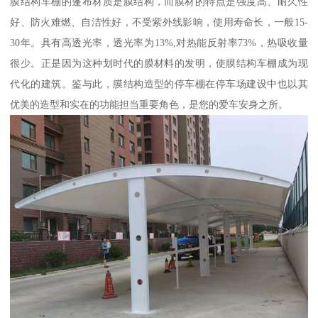
膜结构车棚的篷布材质是膜结构，而膜材的特点是强度高、耐久性
好、防火难燃、自洁性好，不受紫外线影响，使用寿命长，一般15-
30年。具有高透光率，透光率为13%,对热能反射率73%，热吸收量
很少。正是因为这种划时代的膜材料的发明，使膜结构车棚成为现
代化的建筑。鉴与此，膜结构造型的停车棚在停车场建设中也以其
优美的造型和实在的功能担当重要角色，是您的爱车安身之所。