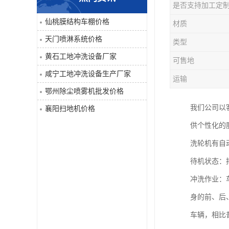
是否支持加工定
喷淋系统
仙桃膜结构车棚价格
材质
天门喷淋系统价格
类型
洒水车
黄石工地冲洗设备厂家
可售地
洗地机
咸宁工地冲洗设备生产厂家
运输
鄂州除尘喷雾机批发价格
吸尘器
我们公司以
襄阳扫地机价格
地毯清洗机
供个性化的
洗轮机有自
蒸汽清洗机
待机状态：
空气净化器
冲洗作业：
身的前、后
扫地机
车辆，相比