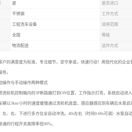
制
是
是否进口
不锈钢
工作方式
工程洗车设备
适用范围
全国
等级
物流配送
运作方式
客户的满意度为标准，专注细节，坚守承诺，快速行动！用现代化的企业
服务。
动操作与手动操作两种模式
把洗轮机控制箱内的3P断路器打到ON位置，工作指示灯亮，系统启动进
车辆以3km/小时的速度缓慢通过洗轮机底盘，感应器感应到车辆后水泵
、左、右、下进行多方位全自动冲洗。40s左右（时间0-60s可调）水泵
普通的行程开关故障率低90%。