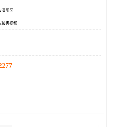
市汉阳区
洗轮机视频
2277