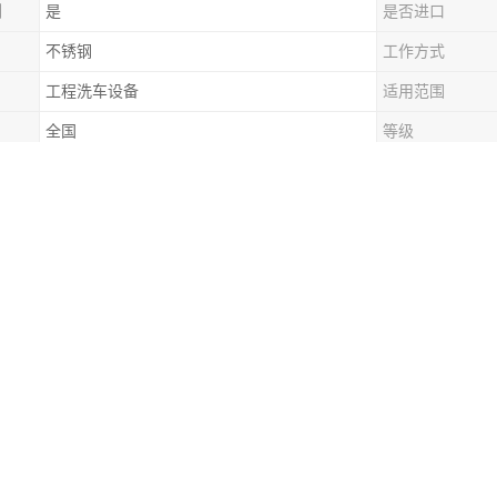
制
是
是否进口
不锈钢
工作方式
工程洗车设备
适用范围
全国
等级
物流配送
运作方式
以信为天，以诚为本”的经营理念为宗旨，热诚的服务，优良的服务，顾客
方针和“正 正直直做人，踏踏实实做事”的企业精神。
服务。
发、生产、销售建筑工地自动洗车机、全自动工程车辆洗轮机、工程车辆
的销售人员与完善的售后服务系统。企业自成立以来，始终坚持“客户、信
，得到了广大用户的一致**，产品近二十多个省、市、自治区。
发的工地洗轮机，全自动洗车机服务范围面向全国各个地区，配套的清洁