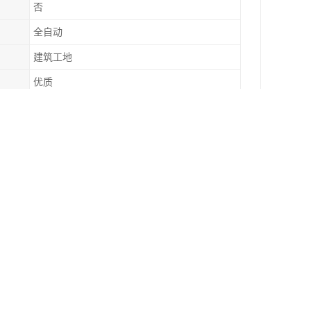
否
全自动
建筑工地
优质
自动化运作
满意。以人为本、以诚取信、以质取胜、以新争天
自动化冲洗设备为一体的企业。公司拥有的科技力
誉至上”的服务宗旨，凭借着量的产品，良好的信
设备及各行业的清洁解决方案。能快速为客户解决