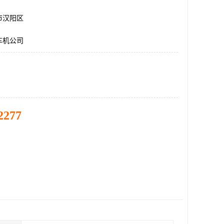
市汉阳区
车机公司
2277