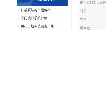
是否支持加工定
喷淋系统
仙桃膜结构车棚价格
材质
天门喷淋系统价格
类型
洒水车
黄石工地冲洗设备厂家
可售地
洗地机
咸宁工地冲洗设备生产厂家
运输
鄂州除尘喷雾机批发价格
吸尘器
公司本着“
襄阳扫地机价格
地毯清洗机
下”的质量
为广大客户
蒸汽清洗机
是一家集研
空气净化器
量以及敬业
誉，的服务
扫地机
公司自主研