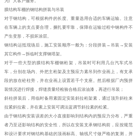
为广大客户服务。
膜结构车棚的钢结构拼装与吊装
对于钢结构，可根据构件的长度、重量选用合适的车辆运输。注意
在车辆上的支点要合理，捆扎要牢靠，保障在运输过程中钢构件不
产生变形，不损坏涂层。
钢结构运抵现场后，施工安装顺序一般为：分段拼装→吊装→安装
其它构件→拆临时支撑钢塔架。
对于一些大型的膜结构车棚钢桁架，吊装时可利用几台汽车式吊
车，分别在场内、外把主桁架及主预应力素吊到作业画上，有支承
段的放在砼柱旁，并在业画上设置若千个支座。然后根据厂内预拼
装情况进行焊接，焊缝质量经检验合格后涂油漆，再进行吊装；
斜柱拼装后，用临时备用素固定安装斜拉桁架素，通过顶升斜柱来
拉紧斜拉索，并在素上安装可调法蓝调节斜拉素的松紧。
由于钢结构安装误差的大小直接影响到结构内的预应力分布，严重
者乃至还影响结构的安全性，所以在安装支承钢结构前，应按规范
和设计要求对钢结构基础的顶画标高、轴线尺寸做严格的复测，并