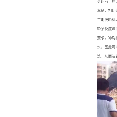
身的前、后
车辆，相比
工地洗轮机
轮胎及底盘
要求，冲洗
水，因此可
洗。从而达