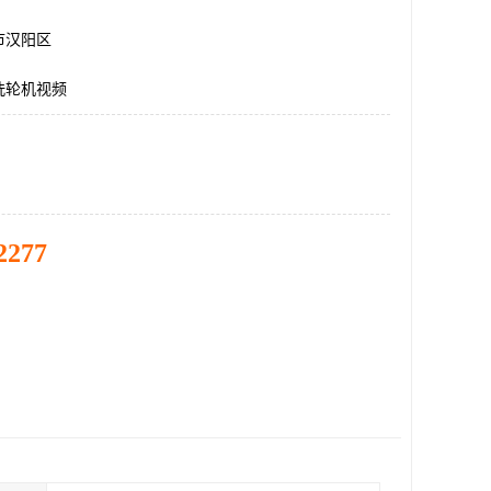
市汉阳区
洗轮机视频
2277