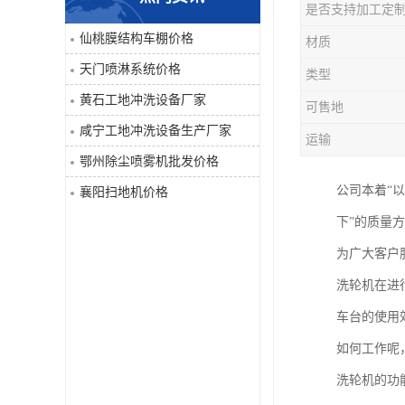
是否支持加工定
喷淋系统
仙桃膜结构车棚价格
材质
天门喷淋系统价格
类型
洒水车
黄石工地冲洗设备厂家
可售地
洗地机
咸宁工地冲洗设备生产厂家
运输
鄂州除尘喷雾机批发价格
吸尘器
公司本着“
襄阳扫地机价格
地毯清洗机
下”的质量
为广大客户
蒸汽清洗机
洗轮机在进
空气净化器
车台的使用
如何工作呢
扫地机
洗轮机的功