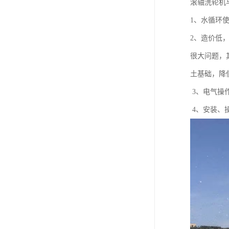
滚轴洗轮机
1、水循环
2、造价低
很大问题，
土基础，降
3、电气操
4、安装、